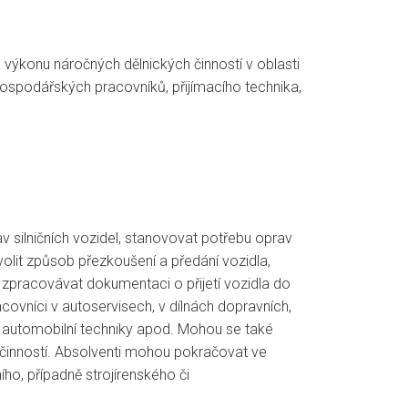
 výkonu náročných dělnických činností v oblasti
ospodářských pracovníků, přijímacího technika,
av silničních vozidel, stanovovat potřebu oprav
 volit způsob přezkoušení a předání vozidla,
zpracovávat dokumentaci o přijetí vozidla do
ovníci v autoservisech, v dílnách dopravních,
jci automobilní techniky apod. Mohou se také
h činností. Absolventi mohou pokračovat ve
ho, případně strojírenského či