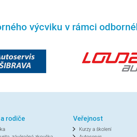
orného výcviku v rámci odborné
 a rodiče
Veřejnost
ka
Kurzy a školení
urita, závěrečná zkouška
Autoservis