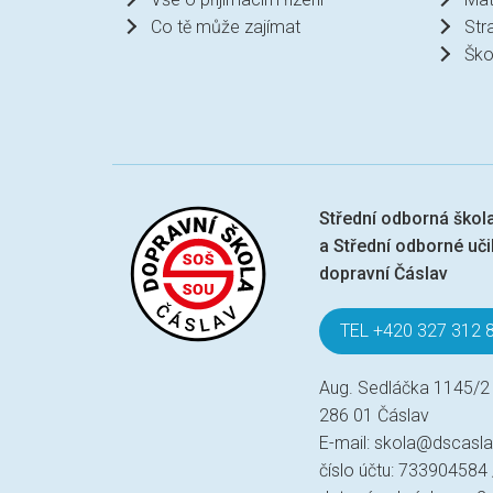
Co tě může zajímat
Str
Ško
Střední odborná škol
a Střední odborné učil
dopravní Čáslav
TEL +420 327 312 
Aug. Sedláčka 1145/2
286 01 Čáslav
E-mail:
skola@dscasla
číslo účtu: 733904584