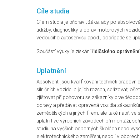
Cíle studia
Cílem studia je připravit žáka, aby po absolvo
údržby, diagnostiky a oprav motorových vozide
vedoucího autoservisu apod., popřípadě se upl
Součástí výuky je získání
řidičského oprávnění
Uplatnění
Absolventi jsou kvalifikovaní techničtí pracovn
silničních vozidel a jejich rozsah, seřizovat, o
zjišťovat při pohovoru se zákazníky pravděpo
opravy a předávat opravená vozidla zákazníkům;
zemědělských a jiných firem, ale také např. ve 
uplatnit ve výrobních závodech při montáži, se
studiu na vyšších odborných školách nebo vysok
elektrotechnického zaměření, nebo i v oborech 