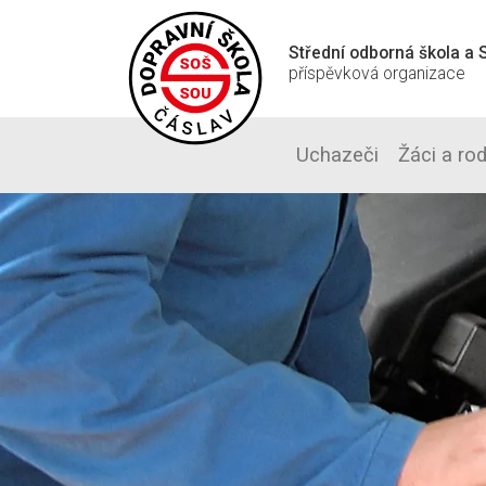
Střední odborná škola a S
příspěvková organizace
Uchazeči
Žáci a ro