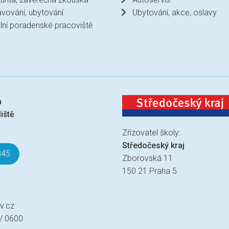
avování, ubytování
Ubytování, akce, oslavy
lní poradenské pracoviště
a
iště
Zřizovatel školy:
Středočeský kraj
845
Zborovská 11
150 21 Praha 5
v.cz
 / 0600