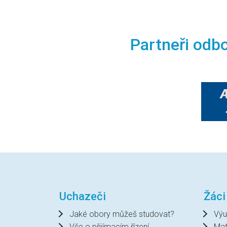
Partneři odb
Uchazeči
Žáci
Jaké obory můžeš studovat?
Výu
Vše o přijímacím řízení
Mat