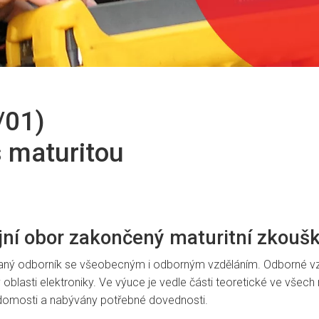
/01)
 s maturitou
ijní obor zakončený maturitní zkouš
laný odborník se všeobecným i odborným vzděláním. Odborné vzd
blasti elektroniky. Ve výuce je vedle části teoretické ve všech
ědomosti a nabývány potřebné dovednosti.