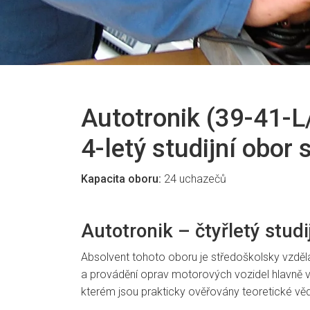
Autotronik (39-41-L
4-letý studijní obor
Kapacita oboru:
24 uchazečů
Autotronik – čtyřletý stud
Absolvent tohoto oboru je středoškolsky vzdě
a provádění oprav motorových vozidel hlavně v o
kterém jsou prakticky ověřovány teoretické v