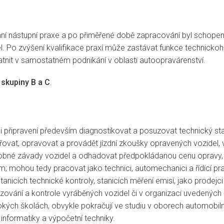
vání nástupní praxe a po přiměřené době zapracování byl schopen
l. Po zvýšení kvalifikace praxí může zastávat funkce technickoh
atnit v samostatném podnikání v oblasti autoopravárenství.
 skupiny B a C
.
íci připravení především diagnostikovat a posuzovat technický st
šetřovat, opravovat a provádět jízdní zkoušky opravených vozidel,
dobné závady vozidel a odhadovat předpokládanou cenu opravy, 
 mohou tedy pracovat jako technici, automechanici a řídící prac
stanicích technické kontroly, stanicích měření emisí, jako prode
řizování a kontrole vyráběných vozidel či v organizaci uvedenýc
ých školách, obvykle pokračují ve studiu v oborech automobilní
informatiky a výpočetní techniky.