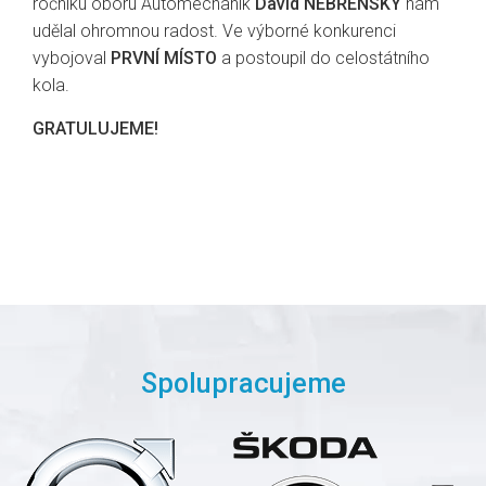
ročníku oboru Automechanik
David NEBŘENSKÝ
nám
udělal ohromnou radost. Ve výborné konkurenci
vybojoval
PRVNÍ MÍSTO
a postoupil do celostátního
kola.
GRATULUJEME!
Spolupracujeme