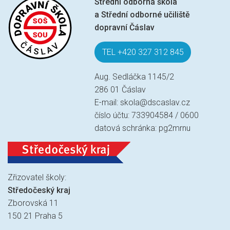
Střední odborná škola
a Střední odborné učiliště
dopravní Čáslav
TEL +420 327 312 845
Aug. Sedláčka 1145/2
286 01 Čáslav
E-mail:
skola@dscaslav.cz
číslo účtu: 733904584 / 0600
datová schránka: pg2mrnu
Zřizovatel školy:
Středočeský kraj
Zborovská 11
150 21 Praha 5