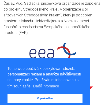
Čáslav, Aug. Sedláčka, příspěvková organizace je zapojena
do projektu Středočeského kraje „Modernizace šjol
zřizovaných Středočeským krajem“, který je podpořen
grantem z Islandu, Lichtenštejnska a Norska v rámci
Finančního mechanismu Evropského hospodářského
prostoru (EHP).
Tento web používá k poskytování služeb,
personalizaci reklam a analýze návštěvnosti
soubory cookie. Používáním tohoto webu s
tím souhlasíte.
Další informace
V pořádku