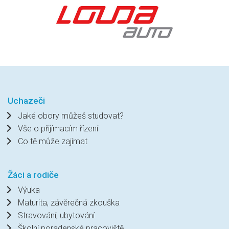
Uchazeči
Jaké obory můžeš studovat?
Vše o přijímacím řízení
Co tě může zajímat
Žáci a rodiče
Výuka
Maturita, závěrečná zkouška
Stravování, ubytování
Školní poradenské pracoviště