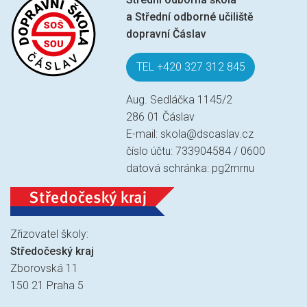
a Střední odborné učiliště
dopravní Čáslav
TEL +420 327 312 845
Aug. Sedláčka 1145/2
286 01 Čáslav
E-mail:
skola@dscaslav.cz
číslo účtu: 733904584 / 0600
datová schránka: pg2mrnu
Zřizovatel školy:
Středočeský kraj
Zborovská 11
150 21 Praha 5