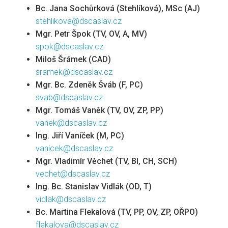
Bc. Jana Sochůrková (Stehlíková), MSc (AJ)
stehlikova@dscaslav.cz
Mgr. Petr Špok (TV, OV, A, MV)
spok@dscaslav.cz
Miloš Šrámek (CAD)
sramek@dscaslav.cz
Mgr. Bc. Zdeněk Šváb (F, PC)
svab@dscaslav.cz
Mgr. Tomáš Vaněk (TV, OV, ZP, PP)
vanek@dscaslav.cz
Ing. Jiří Vaníček (M, PC)
vanicek@dscaslav.cz
Mgr. Vladimír Věchet (TV, BI, CH, SCH)
vechet@dscaslav.cz
Ing. Bc. Stanislav Vidlák
(OD, T)
vidlak@dscaslav.cz
Bc. Martina Flekalová (TV, PP, OV, ZP, OŘPO)
flekalova@dscaslav.cz