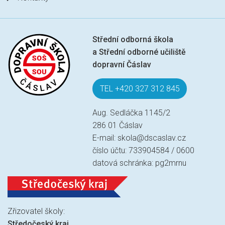
Střední odborná škola
a Střední odborné učiliště
dopravní Čáslav
TEL +420 327 312 845
Aug. Sedláčka 1145/2
286 01 Čáslav
E-mail:
skola@dscaslav.cz
číslo účtu: 733904584 / 0600
datová schránka: pg2mrnu
Zřizovatel školy:
Středočeský kraj