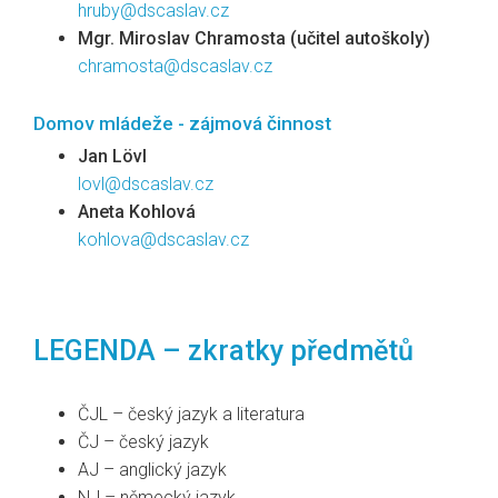
hruby@dscaslav.cz
Mgr. Miroslav Chramosta (učitel autoškoly)
chramosta@dscaslav.cz
Domov mládeže - zájmová činnost
Jan Lövl
lovl@dscaslav.cz
Aneta Kohlová
kohlova@dscaslav.cz
LEGENDA – zkratky předmětů
ČJL – český jazyk a literatura
ČJ – český jazyk
AJ – anglický jazyk
NJ – německý jazyk