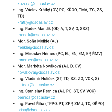
kozena@dscaslav.cz
Ing. Václav Krátký (OV, PC, KŘOO, TMA, ZG, ZS,
TD)
kratky@dscaslav.cz
Ing. Radek Mandík (OD, A, T, SV, O, SSZ)
mandik@dscaslav.cz
Mgr. Soňa Meikle (AJ)
meikle@dscaslav.cz
Ing. Miroslav Němec (PC, EL, EN, EM, EP, ŘMV)
mnemec@dscaslav.cz
Mgr. Markéta Nováková (AJ, D, OV)
novakova@dscaslav.cz
Ing. Vladimír Nulíček (ST, TD, SZ, ZG, VOK, S)
nulicek@dscaslav.cz
Ing. Stanislav Pernica (AJ, PC, ST, SV, VOK)
pernica@dscaslav.cz
Ing. Pavel Říha (TPPO, PT, ZPP, ZMU, TO, OŘPO)
priha@dscaslav.cz