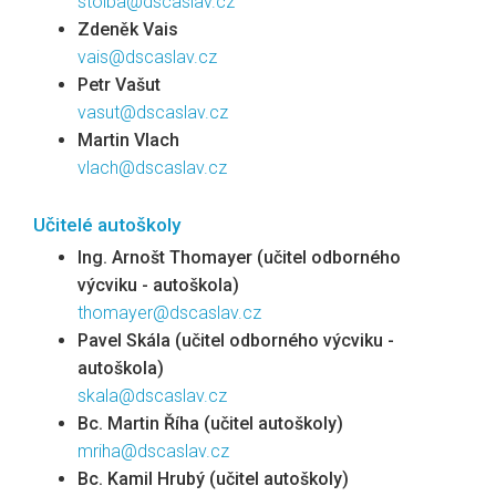
stolba@dscaslav.cz
Zdeněk Vais
vais@dscaslav.cz
Petr Vašut
vasut@dscaslav.cz
Martin Vlach
vlach@dscaslav.cz
Učitelé autoškoly
Ing. Arnošt Thomayer (učitel odborného
výcviku - autoškola)
thomayer@dscaslav.cz
Pavel Skála (učitel odborného výcviku -
autoškola)
skala@dscaslav.cz
Bc. Martin Říha (učitel autoškoly)
mriha@dscaslav.cz
Bc. Kamil Hrubý (učitel autoškoly)