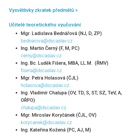
Vysvětlivky zkratek předmětů >
Učitelé teoretického vyučování
Mgr. Ladislava Bednářová (NJ, D, ZP)
bednarova@dscaslav.cz
Ing. Martin Černý (F, M, PC)
cerny@dscaslav.cz
Ing. Bc. Luděk Fišera, MBA, LL.M. (ŘMV)
fisera@dscaslav.cz
Mgr. Petra Holasová (ČJL)
holasova@dscaslav.cz
Ing. Vladimír Chalupa (OV, TD, S, ST, SZ, TeV, A,
OŘPO)
chalupa@dscaslav.cz
Mgr. Miroslav Koryčánek (ČJL, OV)
korycanek@dscaslav.cz
Ing. Kateřina Kožená (PC, AJ, M)