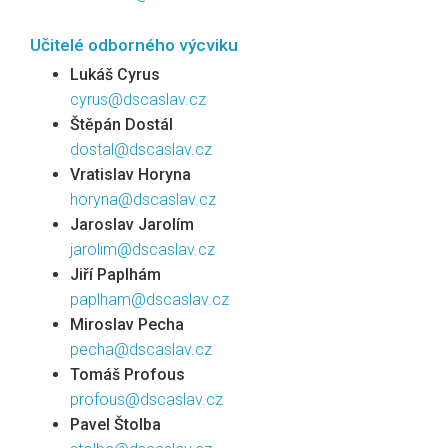
Učitelé odborného výcviku
Lukáš Cyrus
cyrus@dscaslav.cz
Štěpán Dostál
dostal@dscaslav.cz
Vratislav Horyna
horyna@dscaslav.cz
Jaroslav Jarolím
jarolim@dscaslav.cz
Jiří Paplhám
paplham@dscaslav.cz
Miroslav Pecha
pecha@dscaslav.cz
Tomáš Profous
profous@dscaslav.cz
Pavel Štolba