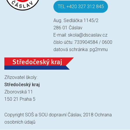
TEL +420 327 312 845
Aug. Sedláčka 1145/2
286 01 Čáslav
E-mail:
skola@dscaslav.cz
číslo účtu: 733904584 / 0600
datová schránka: pg2mrnu
Zřizovatel školy:
Středočeský kraj
Zborovská 11
150 21 Praha 5
Copyright SOŠ a SOU dopravní Čáslav, 2018
Ochrana
osobních údajů