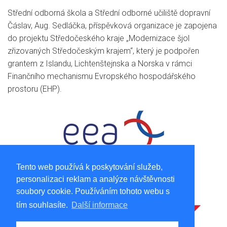
Střední odborná škola a Střední odborné učiliště dopravní
Čáslav, Aug. Sedláčka, příspěvková organizace je zapojena
do projektu Středočeského kraje „Modernizace šjol
zřizovaných Středočeským krajem“, který je podpořen
grantem z Islandu, Lichtenštejnska a Norska v rámci
Finančního mechanismu Evropského hospodářského
prostoru (EHP).
Tento web používá k poskytování služeb,
personalizaci reklam a analýze návštěvnosti
soubory cookie. Používáním tohoto webu s
tím souhlasíte.
Další informace