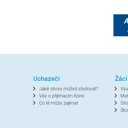
Uchazeči
Žáci
Jaké obory můžeš studovat?
Výu
Vše o přijímacím řízení
Mat
Co tě může zajímat
Str
Ško