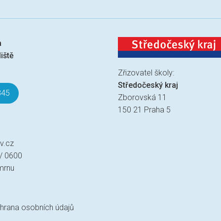
a
iště
Zřizovatel školy:
Středočeský kraj
845
Zborovská 11
150 21 Praha 5
v.cz
 / 0600
mrnu
hrana osobních údajů