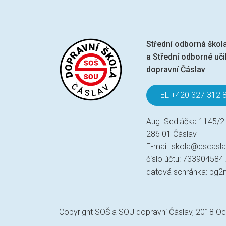
Střední odborná škol
a Střední odborné učil
dopravní Čáslav
TEL +420 327 312 
Aug. Sedláčka 1145/2
286 01 Čáslav
E-mail:
skola@dscasla
číslo účtu: 733904584
datová schránka: pg2
Copyright SOŠ a SOU dopravní Čáslav, 2018
Oc