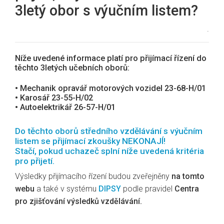
3letý obor s výučním listem?
.
Níže uvedené informace platí pro přijímací řízení do
těchto 3letých učebních oborů:
• Mechanik opravář motorových vozidel 23-68-H/01
• Karosář 23-55-H/02
• Autoelektrikář 26-57-H/01
Do těchto oborů středního vzdělávání s výučním
listem se přijímací zkoušky NEKONAJÍ!
Stačí, pokud uchazeč splní níže uvedená kritéria
pro přijetí.
Výsledky přijímacího řízení budou zveřejněny
na tomto
webu
a také v systému
DIPSY
podle pravidel
Centra
pro zjišťování výsledků vzdělávání.