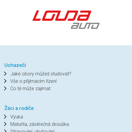
Uchazeči
Jaké obory můžeš studovat?
Vše o přijímacím řízení
Co tě může zajímat
Žáci a rodiče
Výuka
Maturita, závěrečná zkouška
Stravování, ubytování