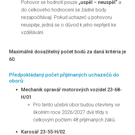
Pohovor se hodnotí pouze
„uspěl – neuspěl“
a
do celkového hodnocení se žádné body
nezapočítávají. Pokud uchazeč u pohovoru
neuspěje, jedná se o důvod k jeho nepřijetí ke
vzdělávání.
Maximálně dosažitelný počet bodů za daná kritéria je
60.
Předpokládaný počet přijímaných uchazečů do
oborů:
Mechanik opravář motorových vozidel 23-68-
H/01
Pro tento učební obor budou otevřeny ve
školním roce 2026/2027 dvě třídy s
celkovým počtem 48 přijímaných žáků.
Karosář 23-55-H/02