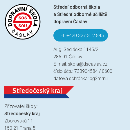
Střední odborná škola
a Střední odborné učiliště
dopravní Čáslav
TEL +420 327 312 845
Aug. Sedláčka 1145/2
286 01 Čáslav
E-mail:
skola@dscaslav.cz
číslo účtu: 733904584 / 0600
datová schránka: pg2mrnu
Zřizovatel školy:
Středočeský kraj
Zborovská 11
150 21 Praha 5