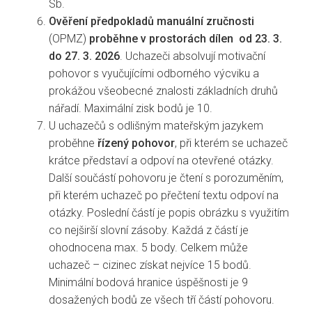
Sb.
Ověření předpokladů manuální zručnosti
(OPMZ)
proběhne v prostorách dílen od 23. 3.
do 27. 3. 2026
. Uchazeči absolvují motivační
pohovor s vyučujícími odborného výcviku a
prokážou všeobecné znalosti základních druhů
nářadí. Maximální zisk bodů je 10.
U uchazečů s odlišným mateřským jazykem
proběhne
řízený pohovor
, při kterém se uchazeč
krátce představí a odpoví na otevřené otázky.
Další součástí pohovoru je čtení s porozuměním,
při kterém uchazeč po přečtení textu odpoví na
otázky. Poslední částí je popis obrázku s využitím
co nejširší slovní zásoby. Každá z částí je
ohodnocena max. 5 body. Celkem může
uchazeč – cizinec získat nejvíce 15 bodů.
Minimální bodová hranice úspěšnosti je 9
dosažených bodů ze všech tří částí pohovoru.