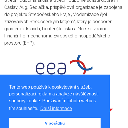
Střední odborná škola a Střední odborné učiliště dopravní
Čáslav, Aug. Sedláčka, příspěvková organizace je zapojena
do projektu Středočeského kraje „Modernizace šjol
zřizovaných Středočeským krajem“, který je podpořen
grantem z Islandu, Lichtenštejnska a Norska v rámci
Finančního mechanismu Evropského hospodářského
prostoru (EHP).
Tento web používá k poskytování služeb,
personalizaci reklam a analýze návštěvnosti
soubory cookie. Používáním tohoto webu s
tím souhlasíte.
Další informace
V pořádku