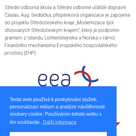
Střední odborná škola a Střední odborné učiliště dopravní
Čáslav, Aug. Sedláčka, příspěvková organizace je zapojena
do projektu Středočeského kraje „Modernizace šjol
zřizovaných Středočeským krajem“, který je podpořen
grantem z Islandu, Lichtenštejnska a Norska v rámci
Finančního mechanismu Evropského hospodářského
prostoru (EHP).
Tento web používá k poskytování služeb,
personalizaci reklam a analýze návštěvnosti
soubory cookie. Používáním tohoto webu s
tím souhlasíte.
Další informace