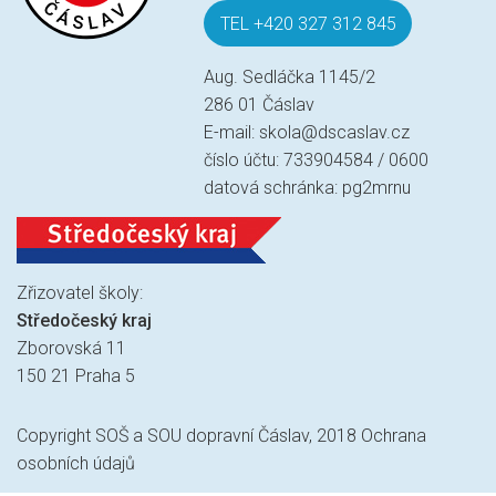
TEL +420 327 312 845
Aug. Sedláčka 1145/2
286 01 Čáslav
E-mail:
skola@dscaslav.cz
číslo účtu: 733904584 / 0600
datová schránka: pg2mrnu
Zřizovatel školy:
Středočeský kraj
Zborovská 11
150 21 Praha 5
Copyright SOŠ a SOU dopravní Čáslav, 2018
Ochrana
osobních údajů