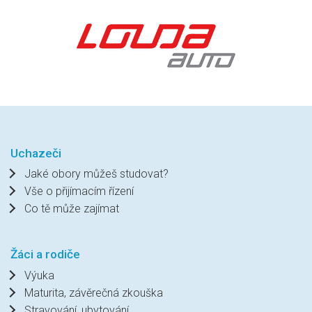
Uchazeči
Jaké obory můžeš studovat?
Vše o přijímacím řízení
Co tě může zajímat
Žáci a rodiče
Výuka
Maturita, závěrečná zkouška
Stravování, ubytování