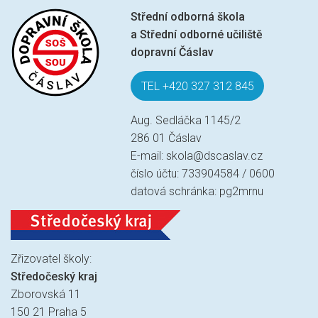
Střední odborná škola
a Střední odborné učiliště
dopravní Čáslav
TEL +420 327 312 845
Aug. Sedláčka 1145/2
286 01 Čáslav
E-mail:
skola@dscaslav.cz
číslo účtu: 733904584 / 0600
datová schránka: pg2mrnu
Zřizovatel školy:
Středočeský kraj
Zborovská 11
150 21 Praha 5