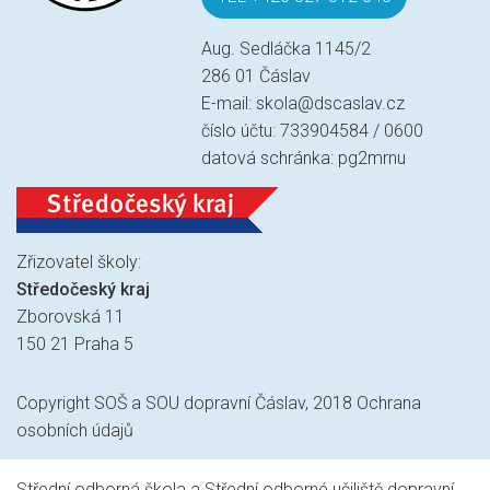
Aug. Sedláčka 1145/2
286 01 Čáslav
E-mail:
skola@dscaslav.cz
číslo účtu: 733904584 / 0600
datová schránka: pg2mrnu
Zřizovatel školy:
Středočeský kraj
Zborovská 11
150 21 Praha 5
Copyright SOŠ a SOU dopravní Čáslav, 2018
Ochrana
osobních údajů
Střední odborná škola a Střední odborné učiliště dopravní