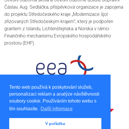
Čáslav, Aug. Sedláčka, příspěvková organizace je zapojena
do projektu Středočeského kraje „Modernizace šjol
zřizovaných Středočeským krajem“, který je podpořen
grantem z Islandu, Lichtenštejnska a Norska v rámci
Finančního mechanismu Evropského hospodářského
prostoru (EHP).
Tento web používá k poskytování služeb,
personalizaci reklam a analýze návštěvnosti
soubory cookie. Používáním tohoto webu s
tím souhlasíte.
Další informace
V pořádku