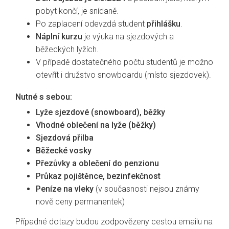
pobyt končí, je snídaně.
Po zaplacení odevzdá student
přihlášku
.
Náplní kurzu
je výuka na sjezdových a
běžeckých lyžích.
V případě dostatečného počtu studentů je možno
otevřít i družstvo snowboardu (místo sjezdovek).
Nutné s sebou:
Lyže sjezdové (snowboard), běžky
Vhodné oblečení na lyže (běžky)
Sjezdová přilba
Běžecké vosky
Přezůvky a oblečení do penzionu
Průkaz pojištěnce, bezinfekčnost
Peníze na vleky
(v současnosti nejsou známy
nově ceny permanentek)
Případné dotazy budou zodpovězeny cestou emailu na