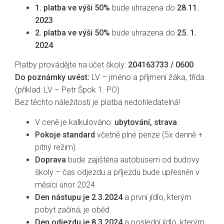
1. platba ve výši 50%
bude uhrazena do
28.11.
2023
2. platba ve výši 50%
bude uhrazena do
25. 1.
2024
Platby provádějte na účet školy:
204163733 / 0600
Do poznámky uvést:
LV – jméno a příjmení žáka, třída.
(příklad: LV – Petr Špok 1. PO)
Bez těchto náležitostí je platba nedohledatelná!
V ceně je kalkulováno:
ubytování, strava
.
Pokoje standard
včetně plné penze (5x denně +
pitný režim).
Doprava
bude zajištěna autobusem od budovy
školy – čas odjezdu a příjezdu bude upřesněn v
měsíci únor 2024.
Den nástupu je 2.3.2024
a první jídlo, kterým
pobyt začíná, je oběd.
Den odjezdu je 8.3.2024
a poslední jídlo, kterým