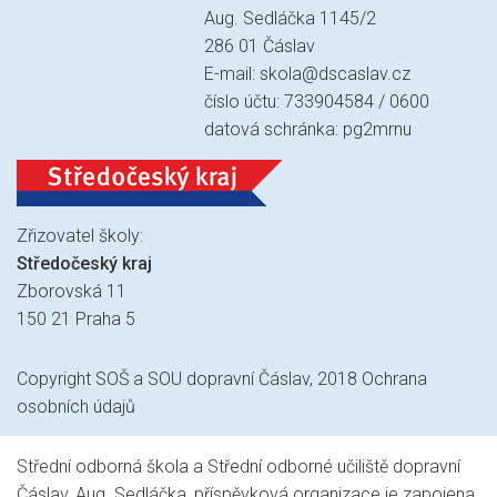
Aug. Sedláčka 1145/2
286 01 Čáslav
E-mail:
skola@dscaslav.cz
číslo účtu: 733904584 / 0600
datová schránka: pg2mrnu
Zřizovatel školy:
Středočeský kraj
Zborovská 11
150 21 Praha 5
Copyright SOŠ a SOU dopravní Čáslav, 2018
Ochrana
osobních údajů
Střední odborná škola a Střední odborné učiliště dopravní
Čáslav, Aug. Sedláčka, příspěvková organizace je zapojena