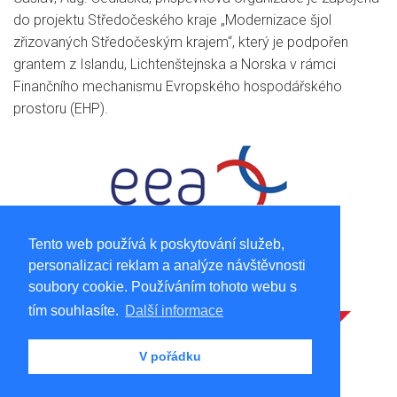
do projektu Středočeského kraje „Modernizace šjol
zřizovaných Středočeským krajem“, který je podpořen
grantem z Islandu, Lichtenštejnska a Norska v rámci
Finančního mechanismu Evropského hospodářského
prostoru (EHP).
Tento web používá k poskytování služeb,
personalizaci reklam a analýze návštěvnosti
soubory cookie. Používáním tohoto webu s
tím souhlasíte.
Další informace
V pořádku