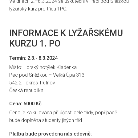
Ve dnech 2.–8.3.2024 se uskuteční v Peci pod Sněžkou
lyžařský kurz pro třídu 1PO.
INFORMACE K LYŽAŘSKÉMU
KURZU 1. PO
Termín: 2.3.- 8.3.2024
Místo: Horský hotýlek Kladenka
Pec pod Sněžkou – Velká Úpa 313
542 21 okres Trutnov
Česká republika
Cena: 6000 Kč
Cena je kalkulována při účasti celé třídy, popřípadě
bude doplněna studenty jiných tříd.
Platba bude provedena následovně: