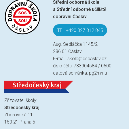
Střední odborná škola
a Střední odborné učiliště
dopravní Čáslav
TEL +420 327 312 845
Aug. Sedláčka 1145/2
286 01 Čáslav
E-mail:
skola@dscaslav.cz
číslo účtu: 733904584 / 0600
datová schránka: pg2mrnu
Zřizovatel školy:
Středočeský kraj
Zborovská 11
150 21 Praha 5