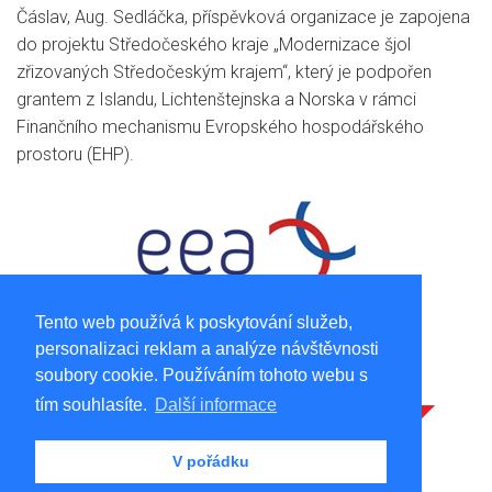
Čáslav, Aug. Sedláčka, příspěvková organizace je zapojena
do projektu Středočeského kraje „Modernizace šjol
zřizovaných Středočeským krajem“, který je podpořen
grantem z Islandu, Lichtenštejnska a Norska v rámci
Finančního mechanismu Evropského hospodářského
prostoru (EHP).
Tento web používá k poskytování služeb,
personalizaci reklam a analýze návštěvnosti
soubory cookie. Používáním tohoto webu s
tím souhlasíte.
Další informace
V pořádku