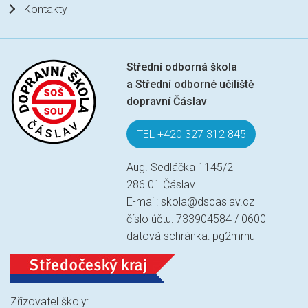
Kontakty
Střední odborná škola
a Střední odborné učiliště
dopravní Čáslav
TEL +420 327 312 845
Aug. Sedláčka 1145/2
286 01 Čáslav
E-mail:
skola@dscaslav.cz
číslo účtu: 733904584 / 0600
datová schránka: pg2mrnu
Zřizovatel školy: