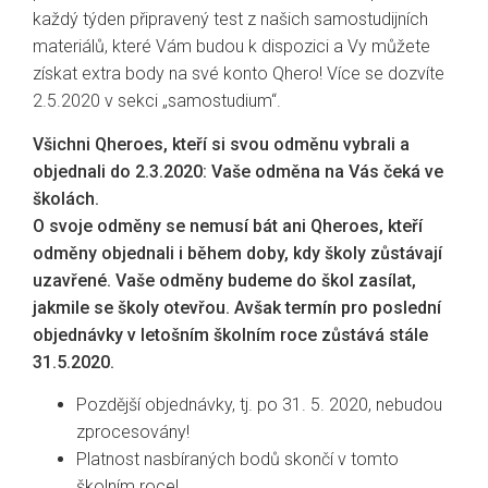
každý týden připravený test z našich samostudijních
materiálů, které Vám budou k dispozici a Vy můžete
získat extra body na své konto Qhero! Více se dozvíte
2.5.2020 v sekci „samostudium“.
Všichni Qheroes, kteří si svou odměnu vybrali a
objednali do 2.3.2020: Vaše odměna na Vás čeká ve
školách.
O svoje odměny se nemusí bát ani Qheroes, kteří
odměny objednali i během doby, kdy školy zůstávají
uzavřené. Vaše odměny budeme do škol zasílat,
jakmile se školy otevřou. Avšak termín pro poslední
objednávky v letošním školním roce zůstává stále
31.5.2020.
Pozdější objednávky, tj. po 31. 5. 2020, nebudou
zprocesovány!
Platnost nasbíraných bodů skončí v tomto
školním roce!