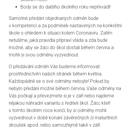
Body se do dalšího školního roku nepřevádí!
Samotné předání objednaných odměn bude
v kompetenci a za podmínek nastavených na konkrétní
škole s ohledem k situaci kolem Coronaviru. Zatím
netušíme, jaká pravidla připraví vláda a zda bude
možné, aby se žáci do škol dostali během června a
mohli si svou odměnu vyzvednout.
O předávání odměn Vás budeme informovat
prostřednictvím našich stránek během května.
Každopádně se o své odměny nebojte! Pokud by
nebylo předání možné během června, Vaše odměny na
Vás počkají a převezmete si je v září nebo najdeme
nějakou náhradní variantu s řediteli škol. Žáci, kteří
v tomto školním roce končí, by si odměny mohli
vyzvednout v době konání závěrečných či maturitních
zkoušek apod. nebo samozřejmě také v září.