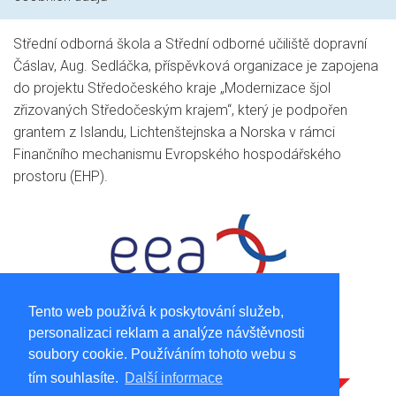
Střední odborná škola a Střední odborné učiliště dopravní
Čáslav, Aug. Sedláčka, příspěvková organizace je zapojena
do projektu Středočeského kraje „Modernizace šjol
zřizovaných Středočeským krajem“, který je podpořen
grantem z Islandu, Lichtenštejnska a Norska v rámci
Finančního mechanismu Evropského hospodářského
prostoru (EHP).
Tento web používá k poskytování služeb,
personalizaci reklam a analýze návštěvnosti
soubory cookie. Používáním tohoto webu s
tím souhlasíte.
Další informace