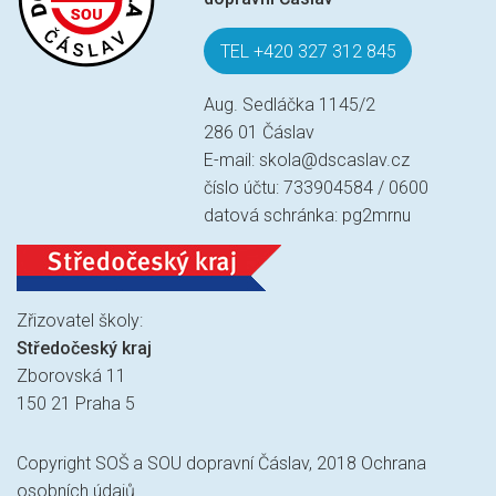
TEL +420 327 312 845
Aug. Sedláčka 1145/2
286 01 Čáslav
E-mail:
skola@dscaslav.cz
číslo účtu: 733904584 / 0600
datová schránka: pg2mrnu
Zřizovatel školy:
Středočeský kraj
Zborovská 11
150 21 Praha 5
Copyright SOŠ a SOU dopravní Čáslav, 2018
Ochrana
osobních údajů