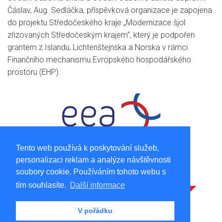
Čáslav, Aug. Sedláčka, příspěvková organizace je zapojena
do projektu Středočeského kraje „Modernizace šjol
zřizovaných Středočeským krajem“, který je podpořen
grantem z Islandu, Lichtenštejnska a Norska v rámci
Finančního mechanismu Evropského hospodářského
prostoru (EHP).
Tento web používá k poskytování služeb,
personalizaci reklam a analýze návštěvnosti
soubory cookie. Používáním tohoto webu s
tím souhlasíte.
Další informace
V pořádku