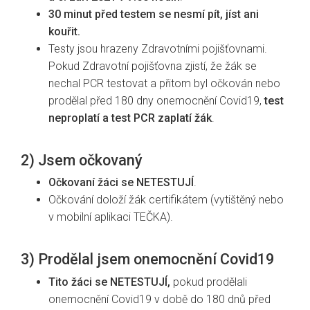
30 minut před testem se nesmí pít, jíst ani
kouřit.
Testy jsou hrazeny Zdravotními pojišťovnami.
Pokud Zdravotní pojišťovna zjistí, že žák se
nechal PCR testovat a přitom byl očkován nebo
prodělal před 180 dny onemocnění Covid19,
test
neproplatí a test PCR zaplatí žák
.
2) Jsem očkovaný
Očkovaní žáci se NETESTUJÍ
.
Očkování doloží žák certifikátem (vytištěný nebo
v mobilní aplikaci TEČKA).
3) Prodělal jsem onemocnění Covid19
Tito žáci se
NETESTUJÍ
,
pokud prodělali
onemocnění Covid19 v době do 180 dnů před