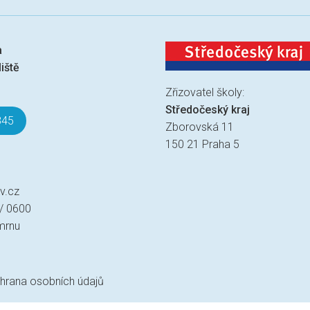
a
iště
Zřizovatel školy:
Středočeský kraj
845
Zborovská 11
150 21 Praha 5
v.cz
 / 0600
mrnu
hrana osobních údajů