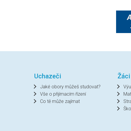
Uchazeči
Žáci
Jaké obory můžeš studovat?
Výu
Vše o přijímacím řízení
Mat
Co tě může zajímat
Str
Ško