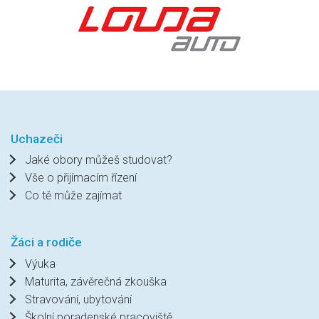
Uchazeči
Jaké obory můžeš studovat?
Vše o přijímacím řízení
Co tě může zajímat
Žáci a rodiče
Výuka
Maturita, závěrečná zkouška
Stravování, ubytování
Školní poradenské pracoviště