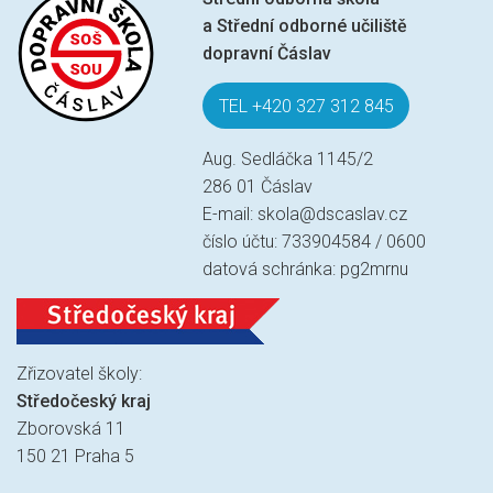
a Střední odborné učiliště
dopravní Čáslav
TEL +420 327 312 845
Aug. Sedláčka 1145/2
286 01 Čáslav
E-mail:
skola@dscaslav.cz
číslo účtu: 733904584 / 0600
datová schránka: pg2mrnu
Zřizovatel školy:
Středočeský kraj
Zborovská 11
150 21 Praha 5